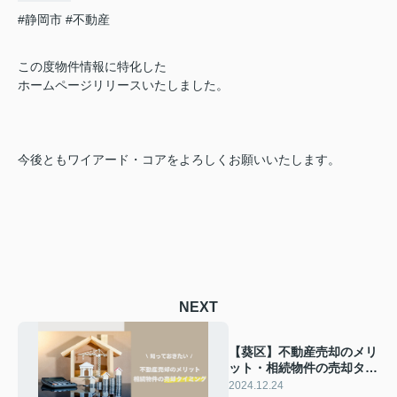
#静岡市
#不動産
この度物件情報に特化した
ホームページリリースいたしました。
今後ともワイアード・コアをよろしくお願いいたします。
NEXT
【葵区】不動産売却のメリ
ット・相続物件の売却タイ
ミング 不動産業者をお探
2024.12.24