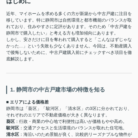
はじめに
近年、マイホームを求める多くの方が新築から中古戸建に注目を
移しています。特に静岡市は自然環境と都市機能のバランスが取
れており、住みやすさに定評があります。そのため「中古戸建を
静岡市で購入したい」と考える方も増加傾向にあります。
しかし、安さだけに目を奪われて購入すると「こんなはずじゃな
かった...」という失敗も少なくありません。今回は、不動産購入
で後悔しないために、中古戸建購入前にチェックすべき項目を徹
底解説します。
1. 静岡市の中古戸建市場の特徴を知る
■ エリアによる価格差
静岡市は「葵区」「駿河区」「清水区」の3区に分かれており、
それぞれのエリアで不動産価格が大きく異なります。
葵区
：行政・商業の中心地で利便性は高いが価格もやや高め。
駿河区
：交通アクセスと生活環境のバランスが取れた住宅地。
清水区
：海沿いのため景観が良く、比較的リーズナブルな物件が