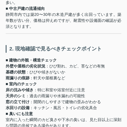
多い。
■ 中古戸建の流通傾向
静岡市内では築20〜30年の木造戸建が多く出回っています。築
年数が古い分、価格は抑えめですが、耐震性や設備面の確認が必
須となります。
2. 現地確認で見るべきチェックポイント
■ 建物の外観・構造チェック
外壁や屋根の劣化状況
：ひび割れ、カビ、苔などの有無
基礎の状態
：ひびや傾きがないか
雨漏りの痕跡
：軒天や屋根裏など
■ 室内のチェック
床の沈みや傾き
：特に和室や浴室付近に注意
天井のシミ
：過去の雨漏りや水漏れの可能性
窓の立て付け
：開閉のしやすさで建物の歪みがわかる
水回りの設備
：キッチン・風呂・トイレの劣化具合
■ 臭いにも注意
室内に入った瞬間のカビ臭さや下水の臭いは、見た目以上に深刻
な問題の兆候である場合があります。