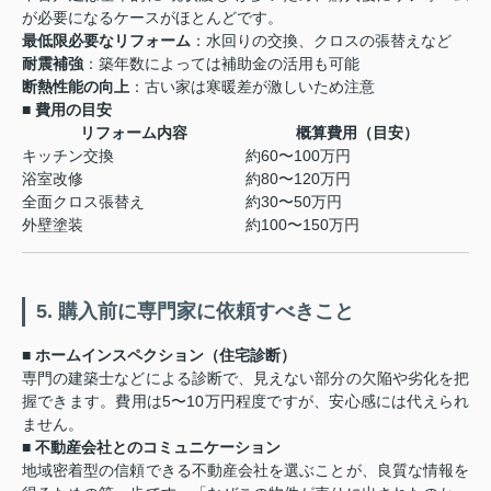
が必要になるケースがほとんどです。
最低限必要なリフォーム
：水回りの交換、クロスの張替えなど
耐震補強
：築年数によっては補助金の活用も可能
断熱性能の向上
：古い家は寒暖差が激しいため注意
■ 費用の目安
リフォーム内容
概算費用（目安）
キッチン交換
約60〜100万円
浴室改修
約80〜120万円
全面クロス張替え
約30〜50万円
外壁塗装
約100〜150万円
5. 購入前に専門家に依頼すべきこと
■ ホームインスペクション（住宅診断）
専門の建築士などによる診断で、見えない部分の欠陥や劣化を把
握できます。費用は5〜10万円程度ですが、安心感には代えられ
ません。
■ 不動産会社とのコミュニケーション
地域密着型の信頼できる不動産会社を選ぶことが、良質な情報を